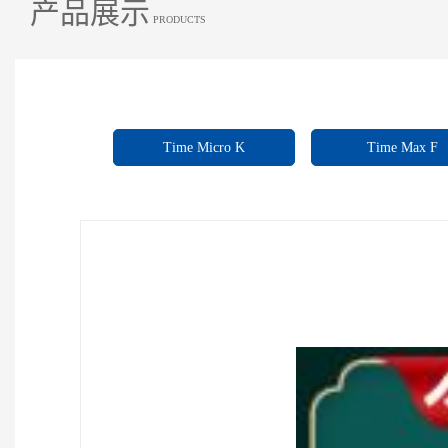
产品展示
PRODUCTS
Time Micro K
Time Max F