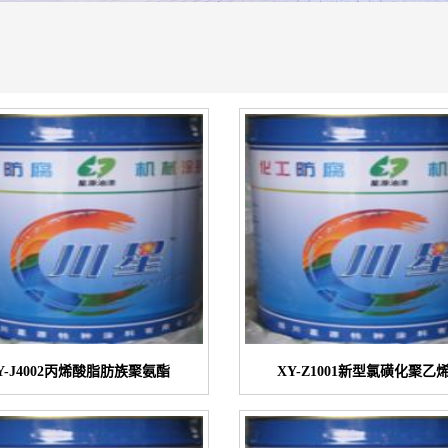
Y-J4002丙烯酸脂肪族聚氨酯
XY-Z1001新型氯磺化聚乙