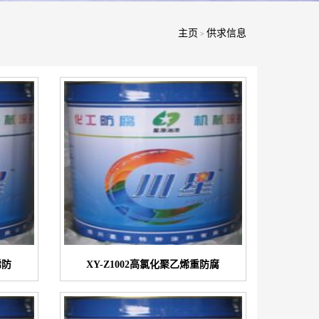
主页
供求信息
>
烯防
XY-Z1002高氯化聚乙烯重防腐