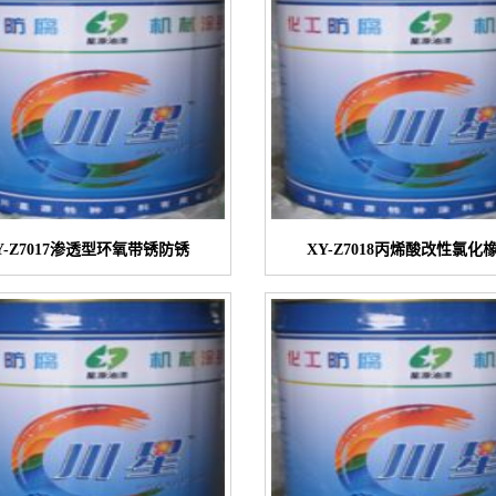
Y-Z7017渗透型环氧带锈防锈
XY-Z7018丙烯酸改性氯化