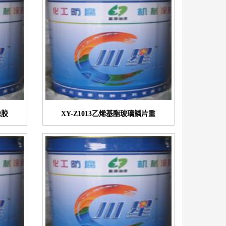
橡胶
XY-Z1013乙烯基酯玻璃鳞片重