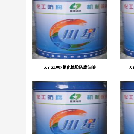
XY-Z1007氯化橡胶防腐油漆
X